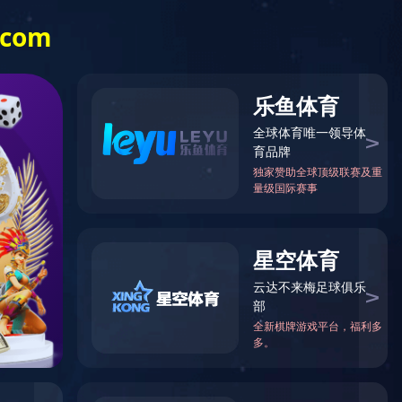
防伪查询
人力资源
联系我们