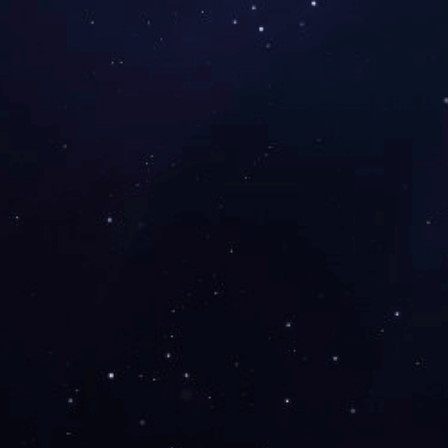
总 机: 027-68867207
售后服务: 86-400
传 真: 027-68867461,68867462
海洋工程开云网页版登
邮 箱:
whcj@oyaawards.com
成套设备: 027-68
地 址: 中国湖北省武汉市青山区武东街九号
船舶配套产品: 027
海外业务: +86 27 
假冒违规公司举报: 
开云网页版登录入口