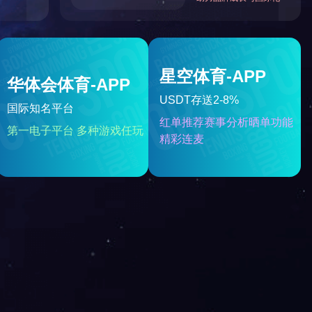
员伤亡和财产损失，防汛形势十分严峻。
各级领导干部要深入一线、靠前指挥，组织广
灾群众安置等各项工作，全
友情链接
在线留言